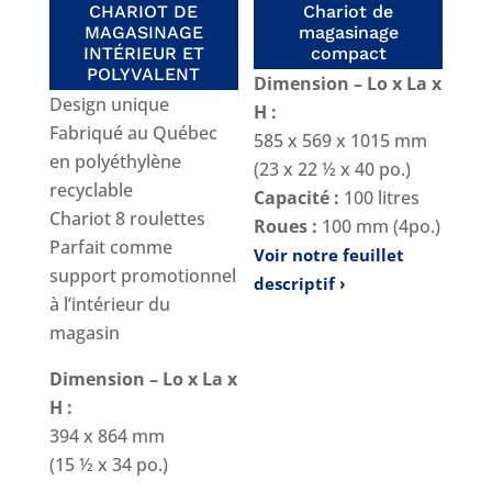
CHARIOT DE
Chariot de
MAGASINAGE
magasinage
INTÉRIEUR ET
compact
POLYVALENT
Dimension – Lo x La x
Design unique
H :
Fabriqué au Québec
585 x 569 x 1015 mm
en polyéthylène
(23 x 22 ½ x 40 po.)
recyclable
Capacité :
100 litres
Chariot 8 roulettes
Roues :
100 mm (4po.)
Parfait comme
Voir notre feuillet
support promotionnel
descriptif
à l’intérieur du
magasin
Dimension – Lo x La x
H :
394 x 864 mm
(15 ½ x 34 po.)