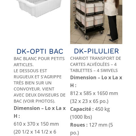
DK-PILULIER
DK-OPTI BAC
CHARIOT TRANSPORT DE
BAC BLANC POUR PETITS
CARTES ALVÉOLÉES – 4
ARTICLES.
TABLETTES – 4 SWIVELS
LE DESSOUS EST
RUGUEUX ET S’AGRIPPE
Dimension – Lo x La x
TRÈS BIEN SUR UN
H :
CONVOYEUR. VIENT
812 x 585 x 1650 mm
AVEC DEUX DIVISEURS DE
(32 x 23 x 65 po.)
BAC (VOIR PHOTOS).
Dimension – Lo x La x
Capacité :
450 kg
H :
(1000 lbs)
610 x 370 x 150 mm
Roues :
127 mm (5
(20 1/2 x 14 1/2 x 6
po.)