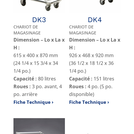
DK3
DK4
CHARIOT DE
CHARIOT DE
MAGASINAGE
MAGASINAGE
Dimension – Lo x La x
Dimension – Lo x La x
H :
H :
615 x 400 x 870 mm
926 x 468 x 920 mm
(24 1/4 x 15 3/4 x 34
(36 1/2 x 18 1/2 x 36
1/4 po.)
1/4 po.)
Capacité :
80 litres
Capacité :
151 litres
Roues :
3 po. avant, 4
Roues :
4 po. (5 po.
po. arrière
disponible)
Fiche Technique
Fiche Technique