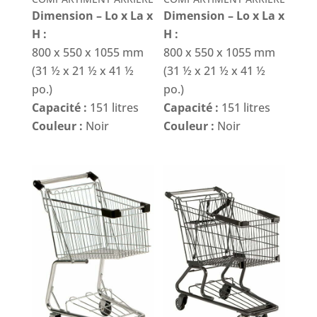
Dimension – Lo x La x
Dimension – Lo x La x
H :
H :
800 x 550 x 1055 mm
800 x 550 x 1055 mm
(31 ½ x 21 ½ x 41 ½
(31 ½ x 21 ½ x 41 ½
po.)
po.)
Capacité :
151 litres
Capacité :
151 litres
Couleur :
Noir
Couleur :
Noir