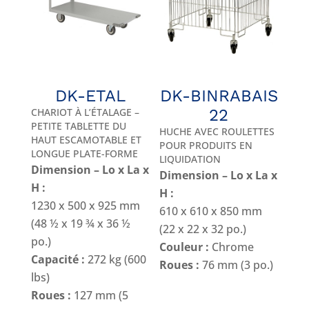
DK-ETAL
DK-BINRABAIS
CHARIOT À L’ÉTALAGE –
22
PETITE TABLETTE DU
HUCHE AVEC ROULETTES
HAUT ESCAMOTABLE ET
POUR PRODUITS EN
LONGUE PLATE-FORME
LIQUIDATION
Dimension – Lo x La x
Dimension – Lo x La x
H :
H :
1230 x 500 x 925 mm
610 x 610 x 850 mm
(48 ½ x 19 ¾ x 36 ½
(22 x 22 x 32 po.)
po.)
Couleur :
Chrome
Capacité :
272 kg (600
Roues :
76 mm (3 po.)
lbs)
Roues :
127 mm (5