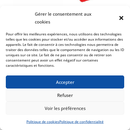
DK-ETAL2T
DK-601
Gérer le consentement aux
cookies
CHARIOT À
PANIER DE MAGASINAGE
MARCHANDISE – DEUX
– PLASTIQUE À POIGNÉE
TABLETTES PLEINES
UNIQUE
Pour offrir les meilleures expériences, nous utilisons des technologies
telles que les cookies pour stocker et/ou accéder aux informations des
Dimension – Lo x La x
Dimension – Lo x La x
appareils. Le fait de consentir à ces technologies nous permettra de
H :
H :
traiter des données telles que le comportement de navigation ou les ID
1193 x 610 x 930 mm
470 x 310 x 250 mm
uniques sur ce site. Le fait de ne pas consentir ou de retirer son
consentement peut avoir un effet négatif sur certaines
(47 x 22 x 36 5/8 po.)
(18 1/2 x 12 1/4 x 10
caractéristiques et fonctions.
Capacité :
182 kg (400
po.)
lbs)
Capacité :
25 litres
Accepter
Roues :
127 mm (5
Conditionnement :
po.)
20 paniers / boîte
Refuser
Couleur :
Rouge, Bleu
Fiche Technique
ou Noir
Voir les préférences
Politique de cookies
Politique de confidentialité