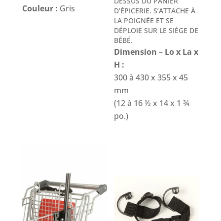
DESSUS DU PANIER
Couleur :
Gris
D’ÉPICERIE. S’ATTACHE À
LA POIGNÉE ET SE
DÉPLOIE SUR LE SIÈGE DE
BÉBÉ.
Dimension – Lo x La x
H :
300 à 430 x 355 x 45
mm
(12 à 16 ½ x 14 x 1 ¾
po.)