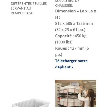
SOL AU REZ-DE-
DIFFÉRENTES FEUILLES
CHAUSSÉE.
SERVANT AU
Dimension – Lo x La x
REMPLISSAGE.
H :
812 x 585 x 1555 mm
(32 x 23 x 61 po.)
Capacité :
450 kg
(1000 lbs)
Roues :
127 mm (5
po.)
Télécharger notre
dépliant