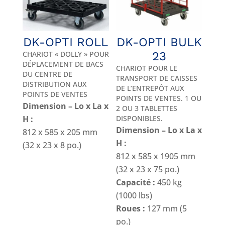
DK-OPTI ROLL
DK-OPTI BULK
CHARIOT « DOLLY » POUR
23
DÉPLACEMENT DE BACS
CHARIOT POUR LE
DU CENTRE DE
TRANSPORT DE CAISSES
DISTRIBUTION AUX
DE L’ENTREPÔT AUX
POINTS DE VENTES
POINTS DE VENTES. 1 OU
Dimension – Lo x La x
2 OU 3 TABLETTES
H :
DISPONIBLES.
Dimension – Lo x La x
812 x 585 x 205 mm
H :
(32 x 23 x 8 po.)
812 x 585 x 1905 mm
(32 x 23 x 75 po.)
Capacité :
450 kg
(1000 lbs)
Roues :
127 mm (5
po.)