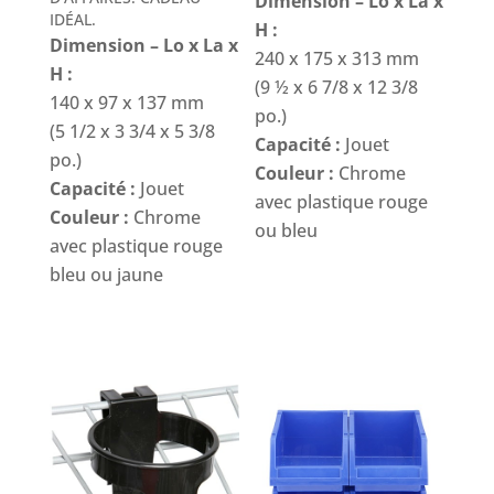
Dimension – Lo x La x
IDÉAL.
H :
Dimension – Lo x La x
240 x 175 x 313 mm
H :
(9 ½ x 6 7/8 x 12 3/8
140 x 97 x 137 mm
po.)
(5 1/2 x 3 3/4 x 5 3/8
Capacité :
Jouet
po.)
Couleur :
Chrome
Capacité :
Jouet
avec plastique rouge
Couleur :
Chrome
ou bleu
avec plastique rouge
bleu ou jaune