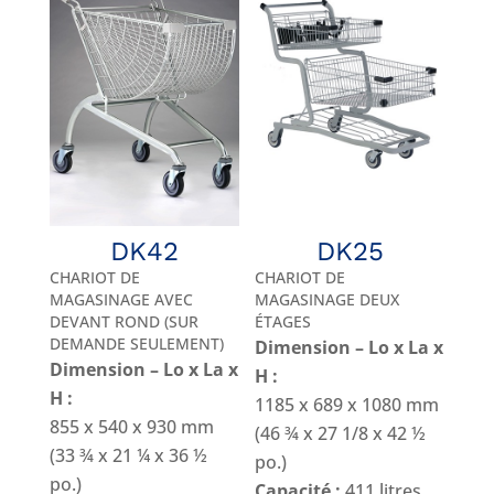
DK42
DK25
CHARIOT DE
CHARIOT DE
MAGASINAGE AVEC
MAGASINAGE DEUX
DEVANT ROND (SUR
ÉTAGES
DEMANDE SEULEMENT)
Dimension – Lo x La x
Dimension – Lo x La x
H :
H :
1185 x 689 x 1080 mm
855 x 540 x 930 mm
(46 ¾ x 27 1/8 x 42 ½
(33 ¾ x 21 ¼ x 36 ½
po.)
po.)
Capacité :
411 litres