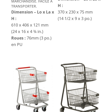
MARCHANDISE. FACILE À
H :
TRANSPORTER.
Dimension – Lo x La x
370 x 230 x 75 mm
H :
(14 1/2 x 9 x 3 po.)
610 x 406 x 121 mm
(24 x 16 x 4 ¾ in.)
Roues :
76mm (3 po.)
en PU