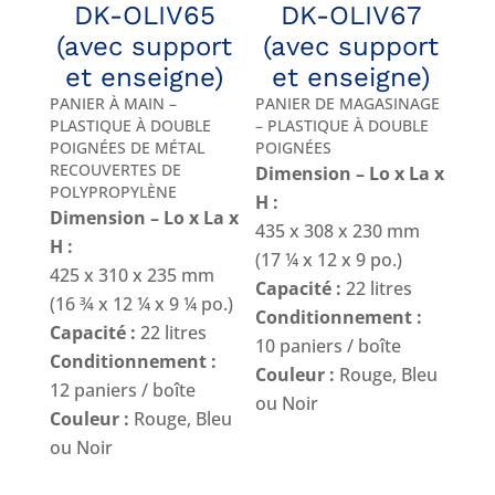
DK-OLIV65
DK-OLIV67
(avec support
(avec support
et enseigne)
et enseigne)
PANIER À MAIN –
PANIER DE MAGASINAGE
PLASTIQUE À DOUBLE
– PLASTIQUE À DOUBLE
POIGNÉES DE MÉTAL
POIGNÉES
RECOUVERTES DE
Dimension – Lo x La x
POLYPROPYLÈNE
H :
Dimension – Lo x La x
435 x 308 x 230 mm
H :
(17 ¼ x 12 x 9 po.)
425 x 310 x 235 mm
Capacité :
22 litres
(16 ¾ x 12 ¼ x 9 ¼ po.)
Conditionnement :
Capacité :
22 litres
10 paniers / boîte
Conditionnement :
Couleur :
Rouge, Bleu
12 paniers / boîte
ou Noir
Couleur :
Rouge, Bleu
ou Noir