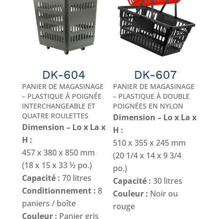
DK-604
DK-607
PANIER DE MAGASINAGE
PANIER DE MAGASINAGE
– PLASTIQUE À POIGNÉE
– PLASTIQUE À DOUBLE
INTERCHANGEABLE ET
POIGNÉES EN NYLON
QUATRE ROULETTES
Dimension – Lo x La x
Dimension – Lo x La x
H :
H :
510 x 355 x 245 mm
457 x 380 x 850 mm
(20 1/4 x 14 x 9 3/4
(18 x 15 x 33 ½ po.)
po.)
Capacité :
70 litres
Capacité :
30 litres
Conditionnement :
8
Couleur :
Noir ou
paniers / boîte
rouge
Couleur :
Panier gris