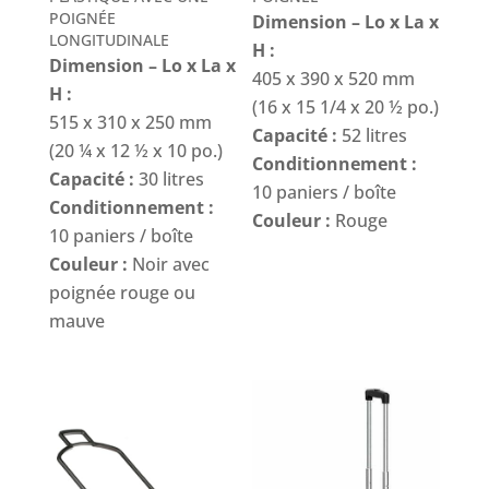
POIGNÉE
Dimension – Lo x La x
LONGITUDINALE
H :
Dimension – Lo x La x
405 x 390 x 520 mm
H :
(16 x 15 1/4 x 20 ½ po.)
515 x 310 x 250 mm
Capacité :
52 litres
(20 ¼ x 12 ½ x 10 po.)
Conditionnement :
Capacité :
30 litres
10 paniers / boîte
Conditionnement :
Couleur :
Rouge
10 paniers / boîte
Couleur :
Noir avec
poignée rouge ou
mauve