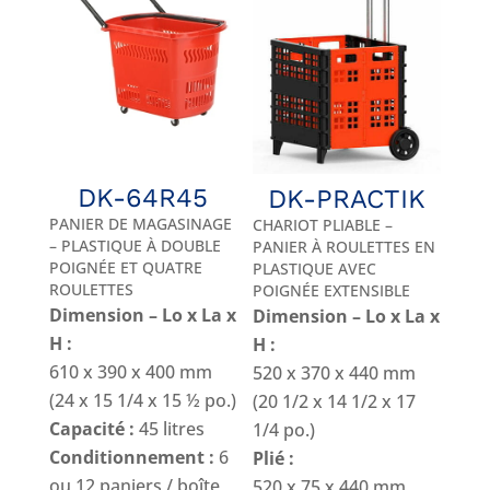
DK-64R45
DK-PRACTIK
PANIER DE MAGASINAGE
CHARIOT PLIABLE –
– PLASTIQUE À DOUBLE
PANIER À ROULETTES EN
POIGNÉE ET QUATRE
PLASTIQUE AVEC
ROULETTES
POIGNÉE EXTENSIBLE
Dimension – Lo x La x
Dimension – Lo x La x
H :
H :
610 x 390 x 400 mm
520 x 370 x 440 mm
(24 x 15 1/4 x 15 ½ po.)
(20 1/2 x 14 1/2 x 17
Capacité :
45 litres
1/4 po.)
Conditionnement :
6
Plié :
ou 12 paniers / boîte
520 x 75 x 440 mm