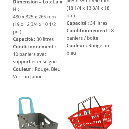
465 x 350 x 460 mm
Dimension – Lo x La x
(18 1/4 x 13 3/4 x 18
H :
po.)
480 x 325 x 265 mm
Capacité :
34 litres
(19 x 12 3/4 x 10 1/2
Conditionnement :
8
po.)
paniers / boîte
Capacité :
30 litres
Couleur :
Rouge ou
Conditionnement :
bleu
10 paniers avec
support et enseigne
Couleur :
Rouge, Bleu,
Vert ou Jaune