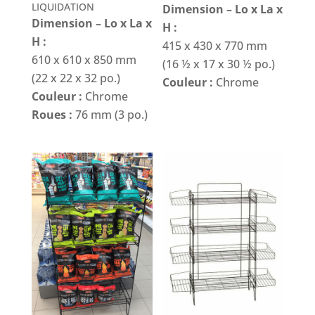
LIQUIDATION
Dimension – Lo x La x
Dimension – Lo x La x
H :
H :
415 x 430 x 770 mm
610 x 610 x 850 mm
(16 ½ x 17 x 30 ½ po.)
(22 x 22 x 32 po.)
Couleur :
Chrome
Couleur :
Chrome
Roues :
76 mm (3 po.)