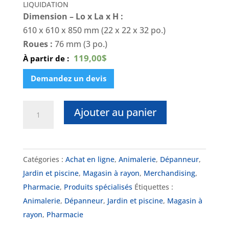
LIQUIDATION
Dimension – Lo x La x H :
610 x 610 x 850 mm (22 x 22 x 32 po.)
Roues :
76 mm (3 po.)
119,00$
À partir de :
Demandez un devis
quantité
Ajouter au panier
de
DK-
BINRABAIS
Catégories :
Achat en ligne
,
Animalerie
,
Dépanneur
,
22
Jardin et piscine
,
Magasin à rayon
,
Merchandising
,
Pharmacie
,
Produits spécialisés
Étiquettes :
Animalerie
,
Dépanneur
,
Jardin et piscine
,
Magasin à
rayon
,
Pharmacie