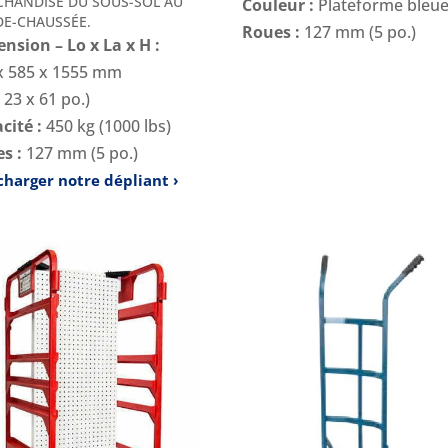
HANDISE DU SOUS-SOL AU
Couleur :
Plateforme bleu
DE-CHAUSSÉE.
Roues :
127 mm (5 po.)
nsion – Lo x La x H :
x 585 x 1555 mm
 23 x 61 po.)
cité :
450 kg (1000 lbs)
s :
127 mm (5 po.)
charger notre dépliant