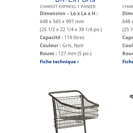
CHARIOT EXPRESS 1 PANIER
CHAR
Dimension – Lo x La x H :
Dime
648 x 565 x 997 mm
648 
(25 1/2 x 22 1/4 x 39 1/4 po.)
(25 1
Capacité :
119 litres
Capa
Couleur :
Gris, Noir
Coul
Roues :
127 mm (5 po.)
Roue
Fiche technique
Fich