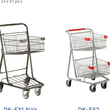
 23 x 61 po.)
DK-EX1 Noir
DK-EX2