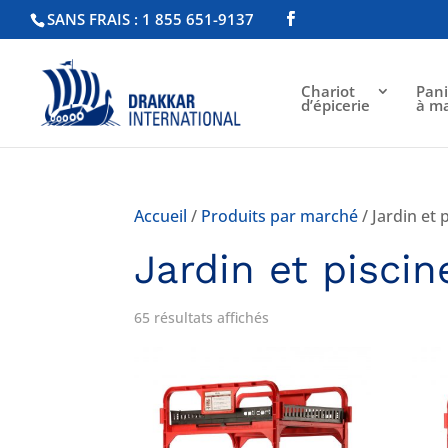
SANS FRAIS : 1 855 651-9137
Chariot
Pani
d’épicerie
à m
Accueil
/
Produits par marché
/ Jardin et 
Jardin et piscin
65 résultats affichés