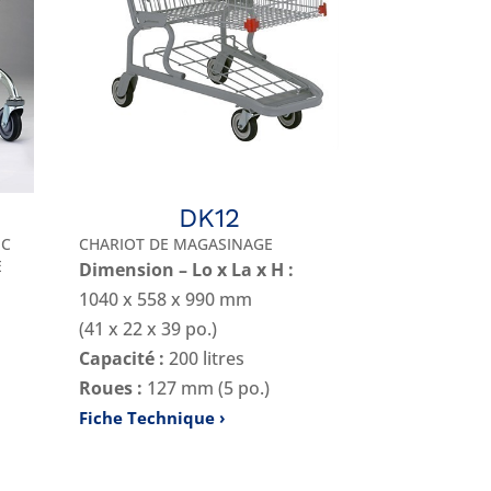
DK12
EC
CHARIOT DE MAGASINAGE
E
Dimension – Lo x La x H :
1040 x 558 x 990 mm
(41 x 22 x 39 po.)
Capacité :
200 litres
Roues :
127 mm (5 po.)
Fiche Technique