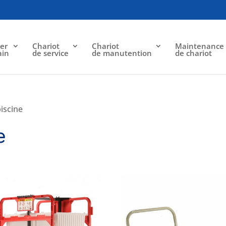
er
Chariot
Chariot
Maintenance
ain
de service
de manutention
de chariot
piscine
e