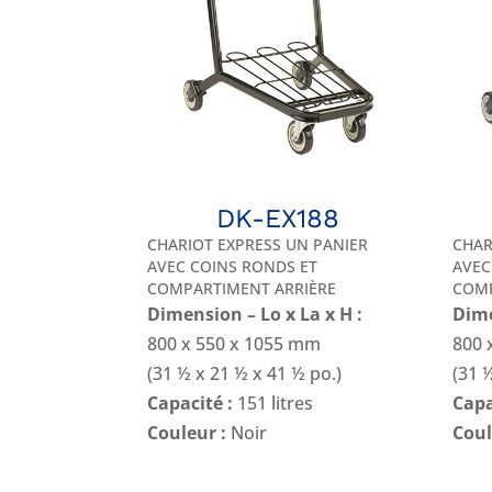
DK-EX188
CHARIOT EXPRESS UN PANIER
CHAR
AVEC COINS RONDS ET
AVEC
COMPARTIMENT ARRIÈRE
COMP
Dimension – Lo x La x H :
Dime
800 x 550 x 1055 mm
800 
(31 ½ x 21 ½ x 41 ½ po.)
(31 
Capacité :
151 litres
Capa
Couleur :
Noir
Coul