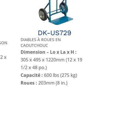
DK-US729
DIABLES À ROUES EN
ISON
CAOUTCHOUC
Dimension – Lo x La x H :
2 x
305 x 495 x 1220mm (12 x 19
1/2 x 48 po.)
Capacité :
600 lbs (275 kg)
Roues :
203mm (8 in.)