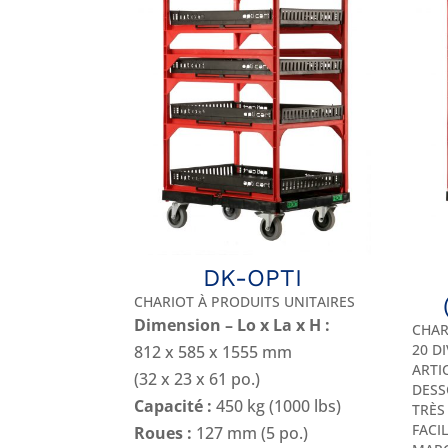
DK-OPTI
CHARIOT À PRODUITS UNITAIRES
Dimension – Lo x La x H :
CHAR
20 D
812 x 585 x 1555 mm
ARTI
(32 x 23 x 61 po.)
DESS
Capacité :
450 kg (1000 lbs)
TRÈS
FACI
Roues :
127 mm (5 po.)