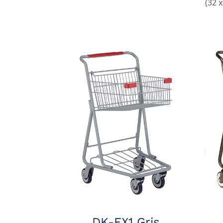
(32 x
DK-EX1 Gris