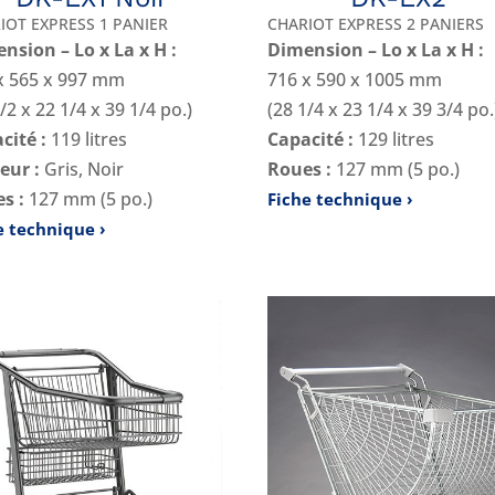
IOT EXPRESS 1 PANIER
CHARIOT EXPRESS 2 PANIERS
nsion – Lo x La x H :
Dimension – Lo x La x H :
x 565 x 997 mm
716 x 590 x 1005 mm
/2 x 22 1/4 x 39 1/4 po.)
(28 1/4 x 23 1/4 x 39 3/4 po.
cité :
119 litres
Capacité :
129 litres
eur :
Gris, Noir
Roues :
127 mm (5 po.)
s :
127 mm (5 po.)
Fiche technique
e technique