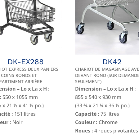
DK-EX288
DK42
IOT EXPRESS DEUX PANIERS
CHARIOT DE MAGASINAGE AV
 COINS RONDS ET
DEVANT ROND (SUR DEMAND
ARTIMENT ARRIÈRE
SEULEMENT)
nsion – Lo x La x H :
Dimension – Lo x La x H :
x 550 x 1055 mm
855 x 540 x 930 mm
½ x 21 ½ x 41 ½ po.)
(33 ¾ x 21 ¼ x 36 ½ po.)
cité :
151 litres
Capacité :
75 litres
eur :
Noir
Couleur :
Chrome
Roues :
4 roues pivotantes