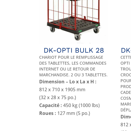
DK-OPTI BULK 28
DK
CHARIOT POUR LE REMPLISSAGE
CETT
DES TABLETTES, LES COMMANDES
OPTI
INTERNET OU LE RETOUR DE
TROU
MARCHANDISE. 2 OU 3 TABLETTES.
CROC
POUR
Dimension – Lo x La x H :
PROD
812 x 710 x 1905 mm
CADE
(32 x 28 x 75 po.)
COSM
MARC
Capacité :
450 kg (1000 lbs)
DÉPL
Roues :
127 mm (5 po.)
Dime
812 