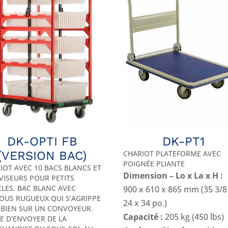
DK-OPTI FB
DK-PT1
(VERSION BAC)
CHARIOT PLATEFORME AVEC
POIGNÉE PLIANTE
IOT AVEC 10 BACS BLANCS ET
Dimension – Lo x La x H :
IVISEURS POUR PETITS
CLES. BAC BLANC AVEC
900 x 610 x 865 mm (35 3/8
OUS RUGUEUX QUI S’AGRIPPE
24 x 34 po.)
 BIEN SUR UN CONVOYEUR.
Capacité :
205 kg (450 lbs)
LE D’ENVOYER DE LA