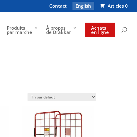
Contact
English
Articles 0
Produits
À propos
Achats
par marché
de Drakkar
en ligne