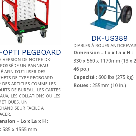
DK-US389
DIABLES À ROUES ANTICREVA
-OPTI PEGBOARD
Dimension – Lo x La x H :
E VERSION DE NOTRE DK-
330 x 560 x 1170mm (13 x 2
 POSSÈDE UN PANNEAU
46 po.)
É AFIN D’UTILISER DES
Capacité :
600 lbs (275 kg)
HETS DE TYPE PEGBOARD
 DES ARTICLES COMME LES
Roues :
255mm (10 in.)
UITS DE BUREAU, LES CARTES
AUX, LES COLLATIONS OU LES
ÉTIQUES. UN
HANDISEUR FACILE À
ACER.
nsion – Lo x La x H :
x 585 x 1555 mm