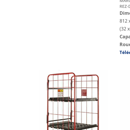
MARC
REZ-
Dime
812 
(32 x
Capa
Roue
Télé