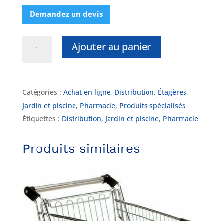
Demandez un devis
quantité
Ajouter au panier
de
DK-
ETR1848
Catégories :
Achat en ligne
,
Distribution
,
Étagères
,
Jardin et piscine
,
Pharmacie
,
Produits spécialisés
Étiquettes :
Distribution
,
Jardin et piscine
,
Pharmacie
Produits similaires