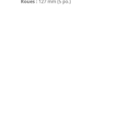
Roues :
127 mm (5 po.)