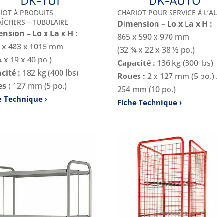
DK-TUI
DK-AUTO
IOT À PRODUITS
CHARIOT POUR SERVICE À L’A
ÎCHERS – TUBULAIRE
Dimension – Lo x La x H :
nsion – Lo x La x H :
865 x 590 x 970 mm
 x 483 x 1015 mm
(32 ¾ x 22 x 38 ½ po.)
¾ x 19 x 40 po.)
Capacité :
136 kg (300 lbs)
cité :
182 kg (400 lbs)
Roues :
2 x 127 mm (5 po.) 
s :
127 mm (5 po.)
254 mm (10 po.)
e Technique
Fiche Technique