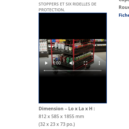
STOPPERS ET SIX RIDELLES DE
Roue
PROTECTION.
Fich
Dimension – Lo x La x H :
812 x 585 x 1855 mm
(32 x 23 x 73 po.)