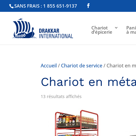
SANS FRAIS : 1 855 651-9137
Chariot
Pani
d’épicerie
à m
Accueil
/
Chariot de service
/ Chariot en m
Chariot en méta
13 résultats affichés