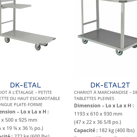
DK-ETAL
DK-ETAL2T
IOT À L’ÉTALAGE – PETITE
CHARIOT À MARCHANDISE – D
ETTE DU HAUT ESCAMOTABLE
TABLETTES PLEINES
ONGUE PLATE-FORME
Dimension – Lo x La x H :
nsion – Lo x La x H :
1193 x 610 x 930 mm
 x 500 x 925 mm
(47 x 22 x 36 5/8 po.)
½ x 19 ¾ x 36 ½ po.)
Capacité :
182 kg (400 lbs)
cité :
272 kg (600 lbs)