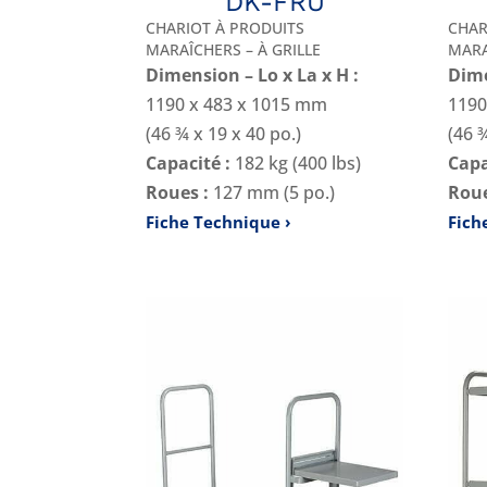
DK-FRU
CHARIOT À PRODUITS
CHAR
MARAÎCHERS – À GRILLE
MARA
Dimension – Lo x La x H :
Dime
1190 x 483 x 1015 mm
1190
(46 ¾ x 19 x 40 po.)
(46 
Capacité :
182 kg (400 lbs)
Capa
Roues :
127 mm (5 po.)
Roue
Fiche Technique
Fich