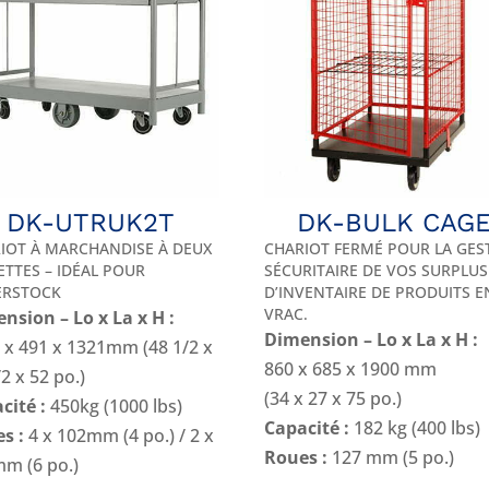
DK-UTRUK2T
DK-BULK CAG
IOT À MARCHANDISE À DEUX
CHARIOT FERMÉ POUR LA GES
ETTES – IDÉAL POUR
SÉCURITAIRE DE VOS SURPLUS
ERSTOCK
D’INVENTAIRE DE PRODUITS E
VRAC.
nsion – Lo x La x H :
Dimension – Lo x La x H :
 x 491 x 1321mm (48 1/2 x
860 x 685 x 1900 mm
2 x 52 po.)
(34 x 27 x 75 po.)
cité :
450kg (1000 lbs)
Capacité :
182 kg (400 lbs)
s :
4 x 102mm (4 po.) / 2 x
Roues :
127 mm (5 po.)
m (6 po.)