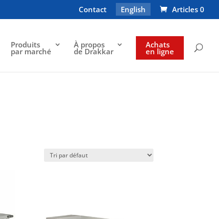
Contact
English
Articles 0
Produits
À propos
Achats
par marché
de Drakkar
en ligne