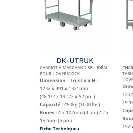
DK-UTRUK
CHARIOT À MARCHANDISE – IDÉAL
CHAR
POUR L’OVERSTOCK
TABL
L’OV
Dimension – Lo x La x H :
Dime
1232 x 491 x 1321mm
1232
(48 1/2 x 19 1/2 x 52 po. )
19 1/
Capacité :
450kg (1000 lbs)
Capa
Roues :
4 x 102mm (4 po.) / 2 x
Roue
152mm (6 po.)
152m
Fiche Technique