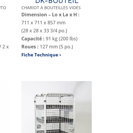
DK-BOUTEIL
UTO
CHARIOT À BOUTEILLES VIDES
Dimension – Lo x La x H :
711 x 711 x 857 mm
(28 x 28 x 33 3/4 po.)
Capacité :
91 kg (200 lbs)
/ 2 x
Roues :
127 mm (5 po.)
Fiche Technique