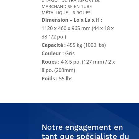
CHARIOT DE TRANSPORT DE
MARCHANDISE EN TUBE
MÉTALLIQUE – 6 ROUES
Dimension – Lo x La x H :
1120 x 460 x 965 mm (44 x 18 x
38 1/2 po.)
Capacité :
455 kg (1000 lbs)
Couleur :
Gris
Roues :
4 X 5 po. (127 mm) / 2 x
8 po. (203mm)
Poids :
55 lbs
Notre engagement en
tant que spécialiste du