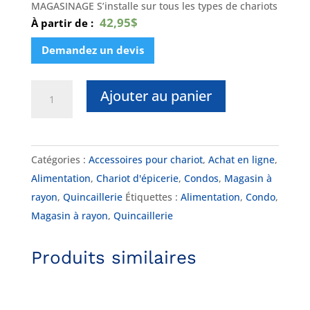
MAGASINAGE S’installe sur tous les types de chariots
42,95$
À partir de :
Demandez un devis
quantité
Ajouter au panier
de
DK-
COIN
Catégories :
Accessoires pour chariot
,
Achat en ligne
,
LOCK
Alimentation
,
Chariot d'épicerie
,
Condos
,
Magasin à
rayon
,
Quincaillerie
Étiquettes :
Alimentation
,
Condo
,
Magasin à rayon
,
Quincaillerie
Produits similaires