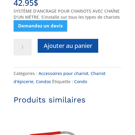
42.95
$
SYSTÈME D’ANCRAGE POUR CHARIOTS AVEC CHAÎNE
D’UN MÈTRE. S’installe sur tous les types de chariots
Demandez un devis
quantité
Ajouter au panier
de
DK-
COIN
Catégories :
Accessoires pour chariot
,
Chariot
LOCK
d'épicerie
,
Condos
Étiquette :
Condo
-
Kit
Produits similaires
de
départ