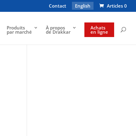
Contact
English
Articles 0
Produits
À propos
Achats
par marché
de Drakkar
en ligne