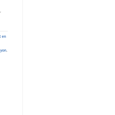
r
t en
ayon
,