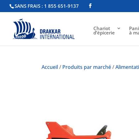
SANS FRAIS : 1 855 651-9137
Chariot
Pani
d’épicerie
à m
Accueil
/
Produits par marché
/
Alimentat