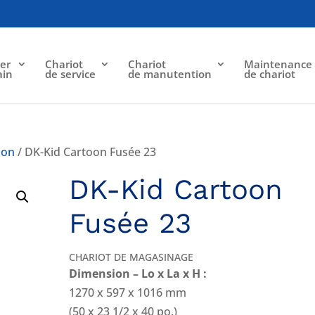
er
Chariot
Chariot
Maintenance
ain
de service
de manutention
de chariot
ion
/ DK-Kid Cartoon Fusée 23
DK-Kid Cartoon
Fusée 23
CHARIOT DE MAGASINAGE
Dimension – Lo x La x H :
1270 x 597 x 1016 mm
(50 x 23 1/2 x 40 po.)