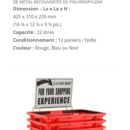
DE MÉTAL RECOUVERTES DE POLYPROPYLÈNE
Dimension – Lo x La x H :
425 x 310 x 235 mm
(16 ¾ x 12 ¼ x 9 ¼ po.)
Capacité :
22 litres
Conditionnement :
12 paniers / boîte
Couleur :
Rouge, Bleu ou Noir