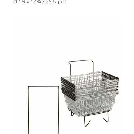
(17 ¾ x 12 ¾ x 25 ½ po.)