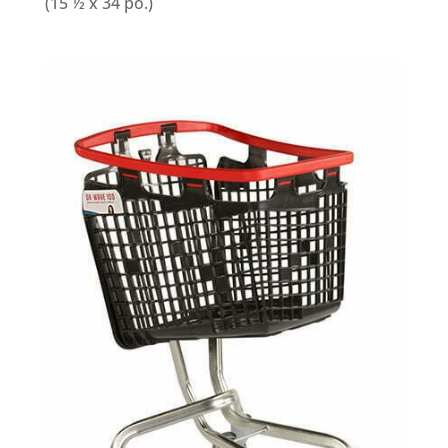
(15 ½ x 34 po.)