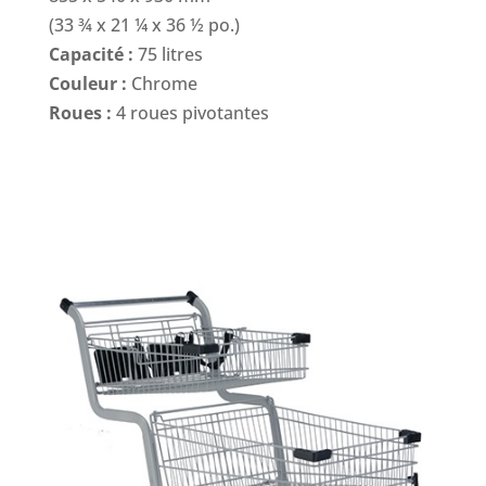
(33 ¾ x 21 ¼ x 36 ½ po.)
Capacité :
75 litres
Couleur :
Chrome
Roues :
4 roues pivotantes