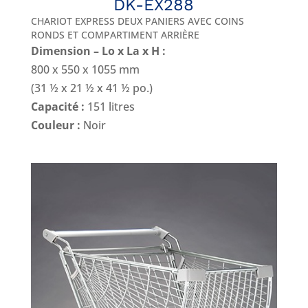
DK-EX288
CHARIOT EXPRESS DEUX PANIERS AVEC COINS
RONDS ET COMPARTIMENT ARRIÈRE
Dimension – Lo x La x H :
800 x 550 x 1055 mm
(31 ½ x 21 ½ x 41 ½ po.)
Capacité :
151 litres
Couleur :
Noir