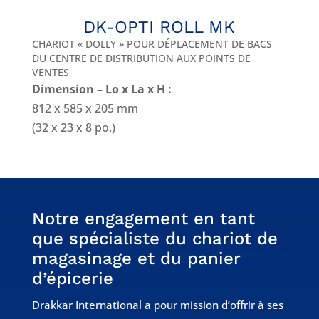
DK-OPTI ROLL MK
CHARIOT « DOLLY » POUR DÉPLACEMENT DE BACS
DU CENTRE DE DISTRIBUTION AUX POINTS DE
VENTES
Dimension – Lo x La x H :
812 x 585 x 205 mm
(32 x 23 x 8 po.)
Notre engagement en tant
que spécialiste du chariot de
magasinage et du panier
d’épicerie
Drakkar International a pour mission d’offrir à ses