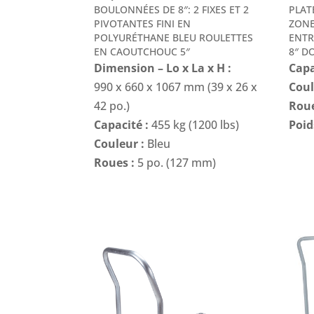
BOULONNÉES DE 8″: 2 FIXES ET 2
PLAT
PIVOTANTES FINI EN
ZONE
POLYURÉTHANE BLEU ROULETTES
ENTR
EN CAOUTCHOUC 5″
8″ D
Dimension – Lo x La x H :
Capa
990 x 660 x 1067 mm (39 x 26 x
Coul
42 po.)
Roue
Capacité :
455 kg (1200 lbs)
Poid
Couleur :
Bleu
Roues :
5 po. (127 mm)