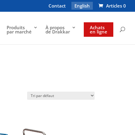
Contact
English
Articles 0
Produits
À propos
Achats
par marché
de Drakkar
en ligne