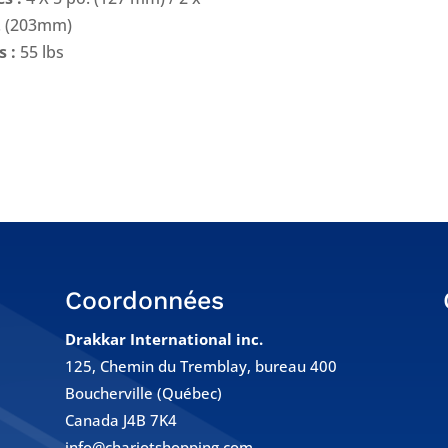
. (203mm)
s :
55 lbs
Coordonnées
Drakkar International inc.
125, Chemin du Tremblay, bureau 400
Boucherville (Québec)
Canada J4B 7K4
info@chariotshopping.com