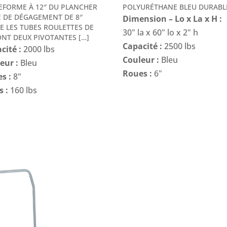
EFORME À 12″ DU PLANCHER
POLYURÉTHANE BLEU DURABL
 DE DÉGAGEMENT DE 8″
Dimension – Lo x La x H :
E LES TUBES ROULETTES DE
30" la x 60" lo x 2" h
ONT DEUX PIVOTANTES […]
Capacité :
2500 lbs
cité :
2000 lbs
Couleur :
Bleu
eur :
Bleu
Roues :
6"
s :
8"
s :
160 lbs