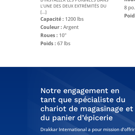
L’UNE DES DEUX EXTRÉMITÉS DU
8 po
[…]
Poid
Capacité :
1200 lbs
Couleur :
Argent
Roues :
10"
Poids :
67 lbs
Notre engagement en
tant que spécialiste du
chariot de magasinage et
du panier d’épicerie
Drakkar International a pour mission d’offrir