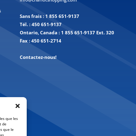
s
Sans frais :
1 855 651-9137
Tél. :
450 651-9137
Ontario, Canada : 1 855 651-9137 Ext. 320
Fax :
450 651-2714
Contactez-nous!
les que les
t de
s que le
pas