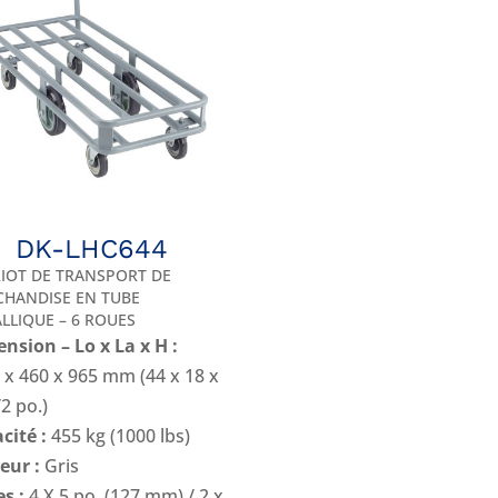
DK-LHC644
IOT DE TRANSPORT DE
HANDISE EN TUBE
LLIQUE – 6 ROUES
nsion – Lo x La x H :
 x 460 x 965 mm (44 x 18 x
/2 po.)
cité :
455 kg (1000 lbs)
eur :
Gris
s :
4 X 5 po. (127 mm) / 2 x