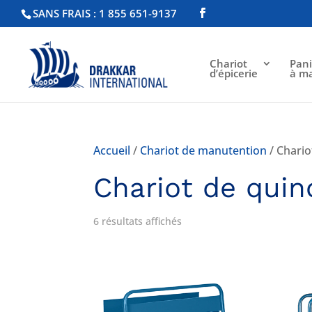
SANS FRAIS : 1 855 651-9137
Chariot
Pani
d’épicerie
à m
Accueil
/
Chariot de manutention
/ Chario
Chariot de quinc
6 résultats affichés