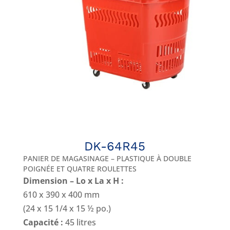
DK-64R45
PANIER DE MAGASINAGE – PLASTIQUE À DOUBLE
POIGNÉE ET QUATRE ROULETTES
Dimension – Lo x La x H :
610 x 390 x 400 mm
(24 x 15 1/4 x 15 ½ po.)
Capacité :
45 litres